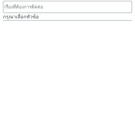
กรุณาเลือกหัวข้อ
ส่งข้อความ
อ่านข้อตกลงในการให้ความยินยอมเพื่อ
การประมวลผลข้อมูลส่วนบุคคล
ข้าพเจ้ารับทราบว่าการให้ความยินยอมนี้เป็นการให้
ความยินยอมตาม พ.ร.บ. คุ้มครองข้อมูลส่วนบุคคล พ.ศ.
2562
ติดตามข่าวสารผ่านช่องทางอื่นๆ :