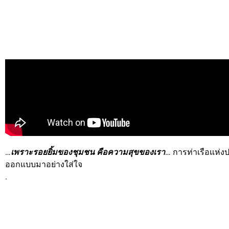
…
เพราะรอยยิ้มของชุมชน คือความสุขของเรา
… การท่าเรือแห่งป
ออกแบบมาอย่างใส่ใจ
.
ไม่ว่าจะเป็นการสนับสนุนน้อง ๆ เยาวชนที่มีผลการเรียนดี ใน
“โค
หลาย ๆ มิติให้เด็ก ๆ ทั้งทักษะด้านดนตรีไทยและสากล ผ่าน
“โคร
อนาคต รวมถึงทักษะด้านกีฬาและกองเชียร์ ผ่าน
“โครงการแข่ง
.