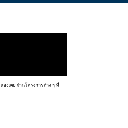
คลองเตย ผ่านโครงการต่าง ๆ ที่
าตรี ตามมาด้วยการเสริมทักษะใน
ๆ สามารถต่อยอดเป็นอาชีพได้ใน
พที่แข็งแรง ห่างไกลจากยาเสพติด