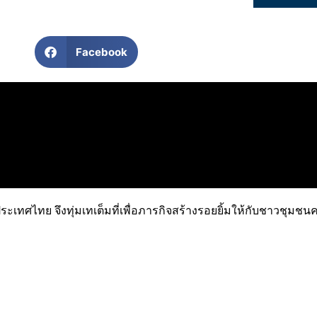
Facebook
ระเทศไทย จึงทุ่มเทเต็มที่เพื่อภารกิจสร้างรอยยิ้มให้กับชาวชุมชน
รงการมอบทุนการศึกษายั่งยืน”
ตั้งแต่ระดับประถมศึกษาถึงปริญญ
งการพัฒนาคุณภาพชุมชนคลองเตยผ่านเสียงดนตรี”
เพื่อให้เด็ก 
ขันฟุตซอลและแชร์บอล”
เพื่อให้เด็ก ๆ มีความรักสามัคคี มีสุขภา