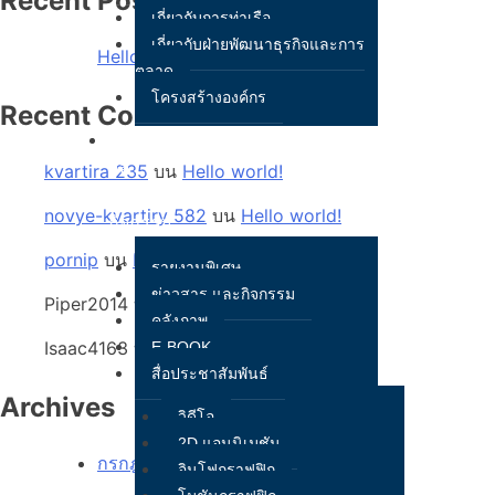
Recent Posts
เกี่ยวกับการท่าเรือ
เกี่ยวกับฝ่ายพัฒนาธุรกิจและการ
Hello world!
ตลาด
โครงสร้างองค์กร
Recent Comments
ข่าวสาร
สื่อ
kvartira 235
บน
Hello world!
และ
novye-kvartiry 582
บน
Hello world!
กิจกรรม
pornip
บน
Hello world!
รายงานพิเศษ
ข่าวสาร และกิจกรรม
Piper2014
บน
Hello world!
คลังภาพ
Isaac4163
บน
Hello world!
E-BOOK
สื่อประชาสัมพันธ์
Archives
วิดีโอ
2D แอนนิเมชัน
กรกฎาคม 2022
อินโฟกราฟฟิก