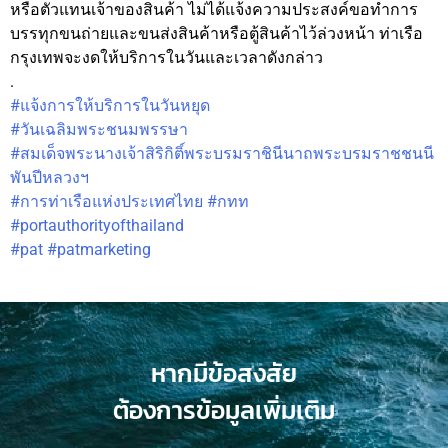
หรือตัวแทนเจ้าของสินค้า ไม่ได้แจ้งความประสงค์ขอทำการ
บรรทุกขนถ่ายและขนส่งสินค้าหรือตู้สินค้าไว้ล่วงหน้า ท่าเรือ
กรุงเทพจะงดให้บริการในวันและเวลาดังกล่าว
.
#แจ้งการให้บริการในวันหยุด
#วันเฉลิมพระชนมพรรษา
#สมเด็จพระนางเจ้าสิริกิติ์พระบรมราชินีนาถพระบรมราชชนนี
พันปีหลวงฯ
#การท่าเรือแห่งประเทศไทย
#กทท
#portauthorityofthailand
#pat
#patmarketing
หากมีข้อสงสัย
ต้องการข้อมูลเพิ่มเติม